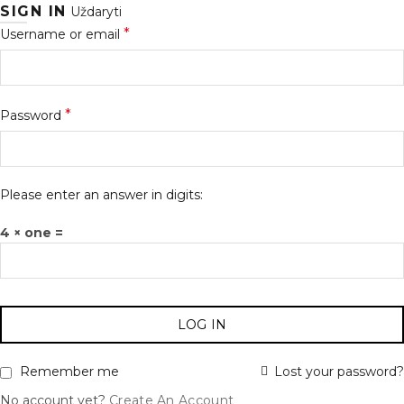
SIGN IN
Uždaryti
*
Username or email
*
Password
Please enter an answer in digits:
4 × one =
LOG IN
Lost your password?
Remember me
No account yet?
Create An Account