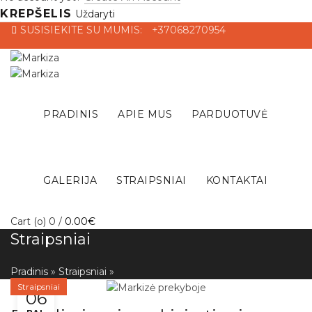
KREPŠELIS
Uždaryti
SUSISIEKITE SU MUMIS:
+37068270954
PRADINIS
APIE MUS
PARDUOTUVĖ
GALERIJA
STRAIPSNIAI
KONTAKTAI
Cart (
o
)
0
/
0.00
€
Straipsniai
Pradinis
»
Straipsniai
»
Straipsniai
06