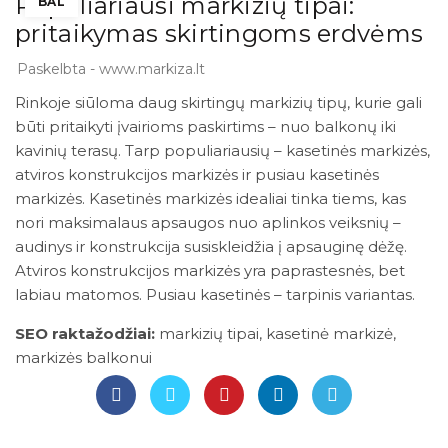
Populiariausi markizių tipai:
BAL
pritaikymas skirtingoms erdvėms
Paskelbta - www.markiza.lt
Rinkoje siūloma daug skirtingų markizių tipų, kurie gali
būti pritaikyti įvairioms paskirtims – nuo balkonų iki
kavinių terasų. Tarp populiariausių – kasetinės markizės,
atviros konstrukcijos markizės ir pusiau kasetinės
markizės. Kasetinės markizės idealiai tinka tiems, kas
nori maksimalaus apsaugos nuo aplinkos veiksnių –
audinys ir konstrukcija susiskleidžia į apsauginę dėžę.
Atviros konstrukcijos markizės yra paprastesnės, bet
labiau matomos. Pusiau kasetinės – tarpinis variantas.
SEO raktažodžiai:
markizių tipai, kasetinė markizė,
markizės balkonui