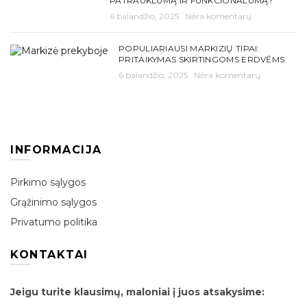
PATRAUKLUMĄ IR FUNKCIONALUMĄ?
6 balandžio, 2025
Nėra komentarų
POPULIARIAUSI MARKIZIŲ TIPAI:
PRITAIKYMAS SKIRTINGOMS ERDVĖMS
6 balandžio, 2025
Nėra komentarų
INFORMACIJA
Pirkimo sąlygos
Grąžinimo sąlygos
Privatumo politika
KONTAKTAI
Jeigu turite klausimų, maloniai į juos atsakysime: